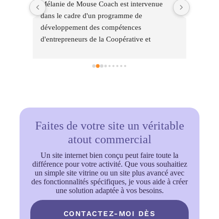
 
Mélanie de Mouse Coach est intervenue 
J'ai p
 lors 
dans le cadre d'un programme de 
sur co
 
développement des compétences 
dével
nos 
d'entrepreneurs de la Coopérative et 
avec e
Couveuse d'entrepreneurs Odacio  sur les 
expliq
sujet de l'intégration de Intelligence 
des ch
Artificielle dans une stratégie 
une a
entrepreneuriale.Mélanie a parfaitement su 
comme
adapter son expertise et ses contenus à son 
activi
auditoire.  Les propos sont illustrés de 
manière concrète, avec pédagogie et 
Faites de votre site un véritable
favorisent l'interactivité. Mélanie fait circuler 
atout commercial
une énergie stimulante ! Merci pour la 
Un site internet bien conçu peut faire toute la
qualité de cette intervention, les 
différence pour votre activité. Que vous souhaitiez
entrepreneurs sont tous satisfaits et repartent 
un simple site vitrine ou un site plus avancé avec
avec des outils adaptés à mettre en pratique !
des fonctionnalités spécifiques, je vous aide à créer
une solution adaptée à vos besoins.
CONTACTEZ-MOI DÈS