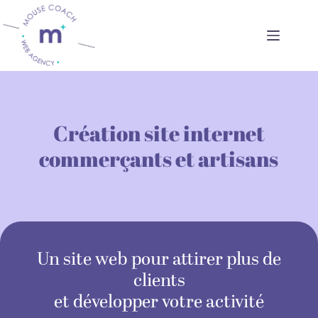
Passer
au
contenu
Création site internet
commerçants et artisans
Un site web pour attirer plus de
clients
et développer votre activité