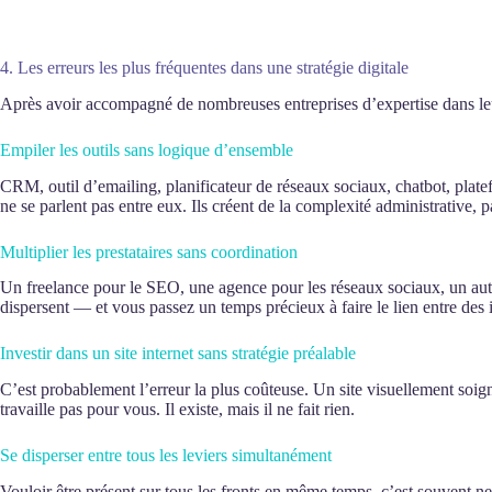
4. Les erreurs les plus fréquentes dans une stratégie digitale
Après avoir accompagné de nombreuses entreprises d’expertise dans leur 
Empiler les outils sans logique d’ensemble
CRM, outil d’emailing, planificateur de réseaux sociaux, chatbot, plat
ne se parlent pas entre eux. Ils créent de la complexité administrative,
Multiplier les prestataires sans coordination
Un freelance pour le SEO, une agence pour les réseaux sociaux, un autr
dispersent — et vous passez un temps précieux à faire le lien entre des 
Investir dans un site internet sans stratégie préalable
C’est probablement l’erreur la plus coûteuse. Un site visuellement soign
travaille pas pour vous. Il existe, mais il ne fait rien.
Se disperser entre tous les leviers simultanément
Vouloir être présent sur tous les fronts en même temps, c’est souvent ne 