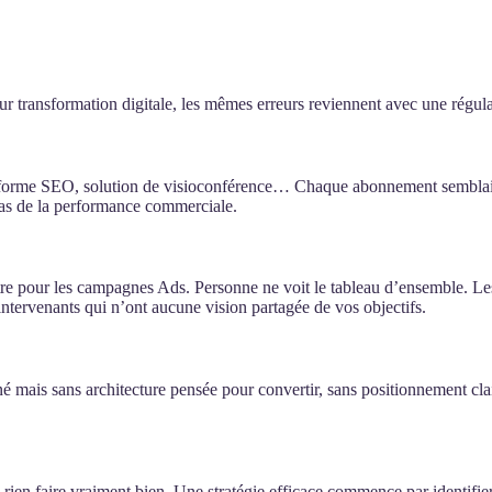
transformation digitale, les mêmes erreurs reviennent avec une régularit
eforme SEO, solution de visioconférence… Chaque abonnement semblait ju
 pas de la performance commerciale.
e pour les campagnes Ads. Personne ne voit le tableau d’ensemble. Les 
intervenants qui n’ont aucune vision partagée de vos objectifs.
é mais sans architecture pensée pour convertir, sans positionnement clair
rien faire vraiment bien. Une stratégie efficace commence par identifier d