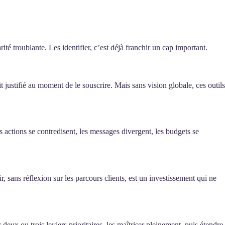
é troublante. Les identifier, c’est déjà franchir un cap important.
stifié au moment de le souscrire. Mais sans vision globale, ces outils
actions se contredisent, les messages divergent, les budgets se
, sans réflexion sur les parcours clients, est un investissement qui ne
eux ou trois leviers prioritaires, les maîtriser pleinement, puis étendre