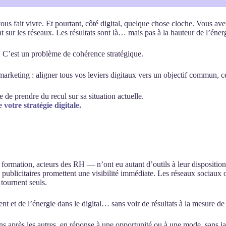
ous fait vivre. Et pourtant, côté digital, quelque chose cloche. Vous av
sur les réseaux. Les résultats sont là… mais pas à la hauteur de l’éner
. C’est un problème de cohérence stratégique.
arketing : aligner tous vos leviers digitaux vers un objectif commun, ce
 de prendre du recul sur sa situation actuelle.
 votre stratégie digitale.
formation, acteurs des RH — n’ont eu autant d’outils à leur disposition.
publicitaires promettent une visibilité immédiate. Les réseaux sociaux o
 tournent seuls.
nt et de l’énergie dans le digital… sans voir de résultats à la mesure de 
 uns après les autres, en réponse à une opportunité ou à une mode, sans