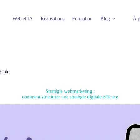
Web et IA
Réalisations
Formation
Blog
À p
itale
Stratégie webmarketing :
comment structurer une stratégie digitale efficace