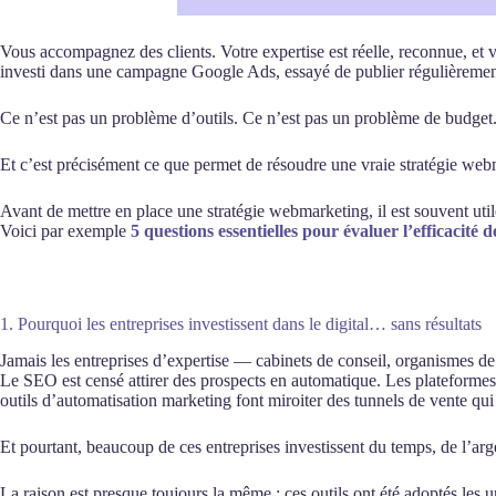
Vous accompagnez des clients. Votre expertise est réelle, reconnue, et v
investi dans une campagne Google Ads, essayé de publier régulièrement 
Ce n’est pas un problème d’outils. Ce n’est pas un problème de budget
Et c’est précisément ce que permet de résoudre une vraie stratégie webm
Avant de mettre en place une stratégie webmarketing, il est souvent utile
Voici par exemple
5 questions essentielles pour évaluer l’efficacité de
1. Pourquoi les entreprises investissent dans le digital… sans résultats
Jamais les entreprises d’expertise — cabinets de conseil, organismes de 
Le SEO est censé attirer des prospects en automatique. Les plateformes 
outils d’automatisation marketing font miroiter des tunnels de vente qui
Et pourtant, beaucoup de ces entreprises investissent du temps, de l’arge
La raison est presque toujours la même : ces outils ont été adoptés les