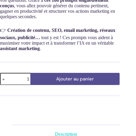
vos questions. Grâce à
ces 100 prompts soigneusement
conçus
, vous allez pouvoir générer du contenu pertinent,
gagner en productivité et structurer vos actions marketing en
quelques secondes.
👉
Création de contenu, SEO, email marketing, réseaux
sociaux, publicité…
tout y est ! Ces prompts vous aident à
maximiser votre impact et à transformer l’IA en un véritable
assistant marketing
.
quantité
Ajouter au panier
de
100
Prompts
ChatGPT
en
Marketing
digital
Description